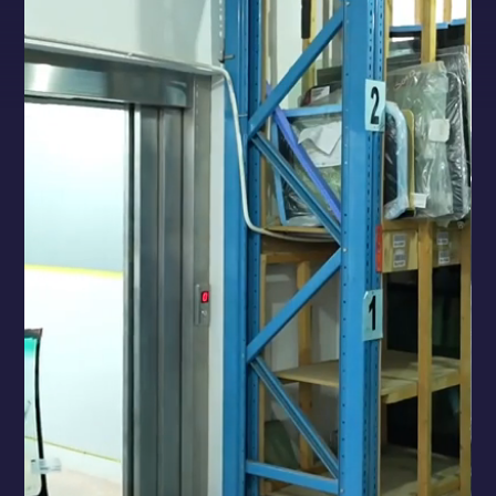
Γυαλιά Αυτοκινήτων
& Αντιηλιακών
Μεμβρανών
Οι Ειδικοί στα Γυαλιά
Επικοινωνήστε